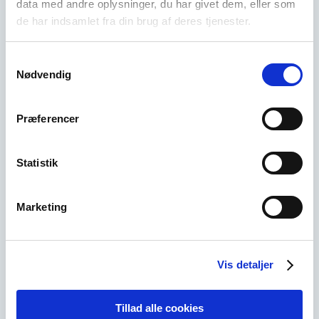
data med andre oplysninger, du har givet dem, eller som
de har indsamlet fra din brug af deres tjenester.
Samtykkevalg
Nødvendig
Præferencer
Statistik
SKAtek A/S specialiseret i at levere skræddersyede
løsninger af styringer og SRO-anlæg til
solvarmeanlæg i hele verden, ligesom selskabet er
Marketing
involveret i varmepumper, biokedler og
energicentraler i både Danmark og Norden.
Vis detaljer
Tillad alle cookies